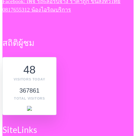
Facebook: เพจ รถ6ล้อรับจ้าง ราคาถูก ขนส่งทั่วไทย
0817655312 น้องไอริณบริการ
สถิติผู้ชม
48
VISITORS TODAY
367861
TOTAL VISITORS
SiteLinks