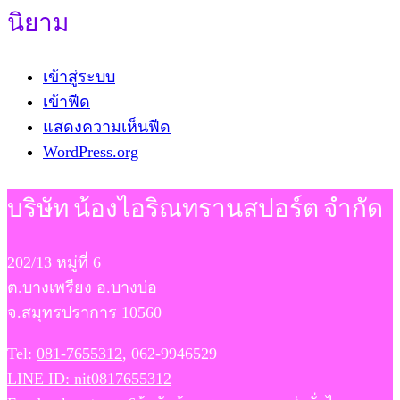
นิยาม
เข้าสู่ระบบ
เข้าฟีด
แสดงความเห็นฟีด
WordPress.org
บริษัท น้องไอริณทรานสปอร์ต จำกัด
202/13 หมู่ที่ 6
ต.บางเพรียง อ.บางบ่อ
จ.สมุทรปราการ 10560
Tel:
081-7655312
, 062-9946529
LINE ID: nit0817655312